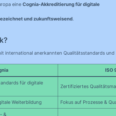
Europa eine
Cognia-Akkreditierung für digitale
sgezeichnet und zukunftsweisend
.
ck?
mit international anerkannten Qualitätsstandards un
gnia
ISO 
tandards für digitale
Zertifiziertes Qualitäts
itale Weiterbildung
Fokus auf Prozesse & Qua
- &