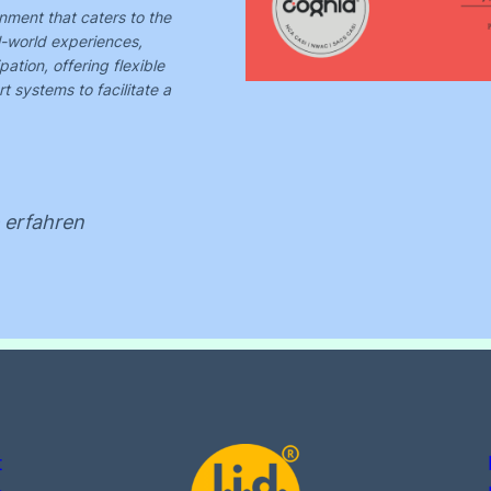
onment that caters to the
al-world experiences,
ation, offering flexible
t systems to facilitate a
 erfahren
t