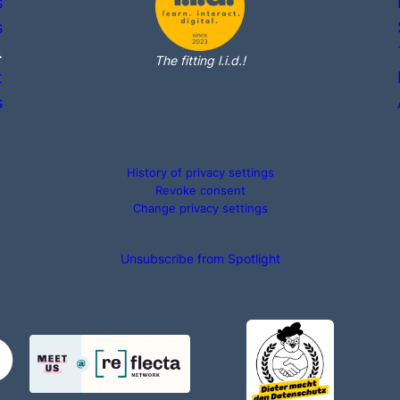
s
s
.
The fitting l.i.d.!
t
s
History of privacy settings
Revoke consent
Change privacy settings
Unsubscribe from Spotlight