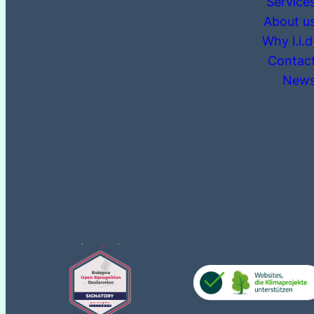
Service
About u
Why l.i.d
Contac
New