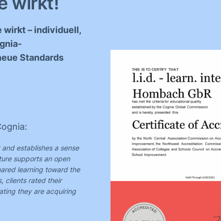
e wirkt!
 wirkt – individuell,
ognia-
. neue Standards
Cognia:
t and establishes a sense
lture supports an open
ared learning toward the
 clients rated their
ating they are acquiring