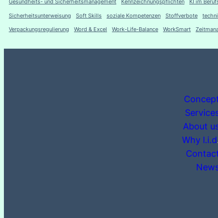
Gesundheits- und Sicherheitsmanagement
Kennzeichnungspflichten
KI im Beruf
Sicherheitsunterweisung
Soft Skills
soziale Kompetenzen
Stoffverbote
techn
Verpackungsregulierung
Word & Excel
Work-Life-Balance
WorkSmart
Zeitman
Concep
Service
About u
Why l.i.d
Contac
New