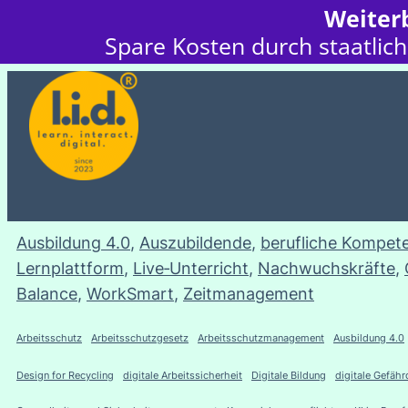
Weiterb
Spare Kosten durch staatlich
Ausbildung 4.0
, 
Auszubildende
, 
berufliche Kompet
Lernplattform
, 
Live‑Unterricht
, 
Nachwuchskräfte
, 
Balance
, 
WorkSmart
, 
Zeitmanagement
Arbeitsschutz
Arbeitsschutzgesetz
Arbeitsschutzmanagement
Ausbildung 4.0
Design for Recycling
digitale Arbeitssicherheit
Digitale Bildung
digitale Gefäh