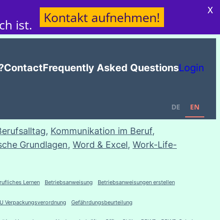
X
Kontakt aufnehmen!
h ist.
?
Contact
Frequently Asked Questions
Login
DE
EN
Berufsalltag
, 
Kommunikation im Beruf
, 
sche Grundlagen
, 
Word & Excel
, 
Work-Life-
rufliches Lernen
Betriebsanweisung
Betriebsanweisungen erstellen
U Verpackungsverordnung
Gefährdungsbeurteilung