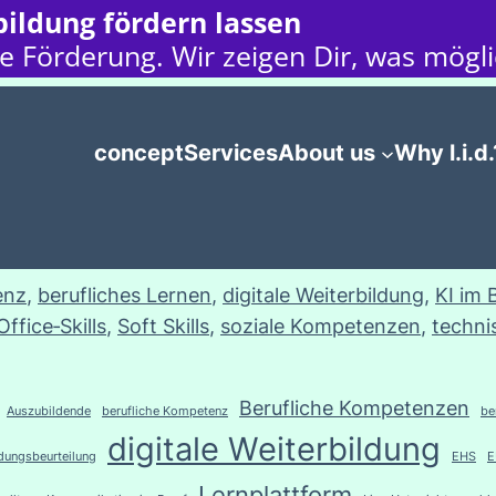
ildung fördern lassen
e Förderung. Wir zeigen Dir, was möglic
concept
Services
About us
Why l.i.d.
enz
, 
berufliches Lernen
, 
digitale Weiterbildung
, 
KI im 
Office‑Skills
, 
Soft Skills
, 
soziale Kompetenzen
, 
techni
Berufliche Kompetenzen
Auszubildende
berufliche Kompetenz
be
digitale Weiterbildung
rdungsbeurteilung
EHS
E
Lernplattform