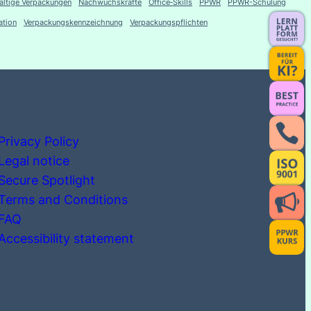
altige Verpackungen
Nachwuchskräfte
Office‑Skills
PPWR
PPWR-Schulung
tion
Verpackungskennzeichnung
Verpackungspflichten
Privacy Policy
Legal notice
Secure Spotlight
Terms and Conditions
FAQ
Accessibility statement