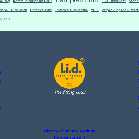
salltag
Kommunikation im Beruf
Live‑Unterricht
nachh
ische Grundlagen
Unterweisung
Unterweisung online
VDSI
Verpackungsdokumenta
agement
t
s
s
.
The fitting l.i.d.!
t
s
History of privacy settings
Revoke consent