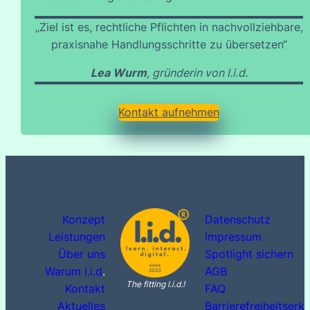
„Ziel ist es, rechtliche Pflichten in nachvollziehbare,
praxisnahe Handlungsschritte zu übersetzen“
Lea Wurm
, gründerin von l.i.d.
Kontakt aufnehmen
Konzept
Datenschutz
Leistungen
Impressum
Über uns
Spotlight sichern
Warum l.i.d
.
AGB
The fitting l.i.d.!
Kontakt
FAQ
Aktuelles
Barrierefreiheitserk