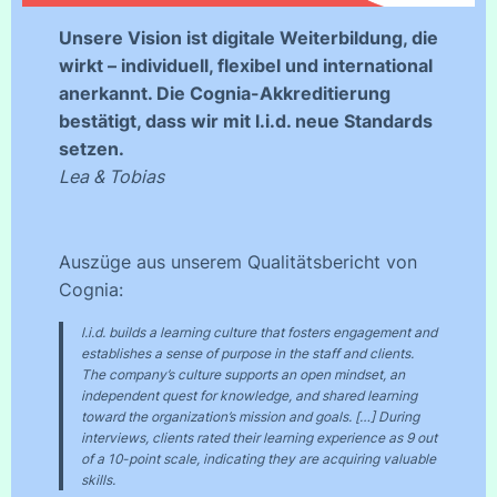
Unsere Vision ist digitale Weiterbildung, die
wirkt – individuell, flexibel und international
anerkannt. Die Cognia-Akkreditierung
bestätigt, dass wir mit l.i.d. neue Standards
setzen.
Lea & Tobias
Auszüge aus unserem Qualitätsbericht von
Cognia:
l.i.d. builds a learning culture that fosters engagement and
establishes a sense of purpose in the staff and clients.
The company’s culture supports an open mindset, an
independent quest for knowledge, and shared learning
toward the organization’s mission and goals. […] During
interviews, clients rated their learning experience as 9 out
of a 10-point scale, indicating they are acquiring valuable
skills.