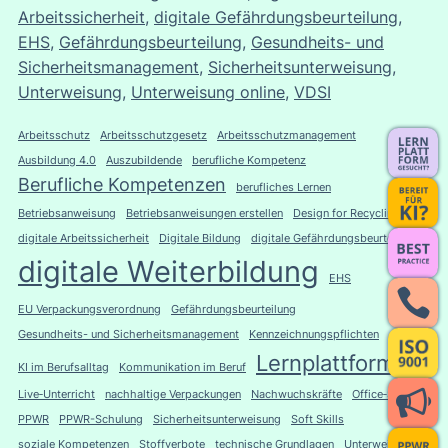
Arbeitssicherheit
, 
digitale Gefährdungsbeurteilung
, 
EHS
, 
Gefährdungsbeurteilung
, 
Gesundheits- und
Sicherheitsmanagement
, 
Sicherheitsunterweisung
, 
Unterweisung
, 
Unterweisung online
, 
VDSI
Arbeitsschutz
Arbeitsschutzgesetz
Arbeitsschutzmanagement
Ausbildung 4.0
Auszubildende
berufliche Kompetenz
Berufliche Kompetenzen
berufliches Lernen
Betriebsanweisung
Betriebsanweisungen erstellen
Design for Recycling
digitale Arbeitssicherheit
Digitale Bildung
digitale Gefährdungsbeurteilung
digitale Weiterbildung
EHS
EU Verpackungsverordnung
Gefährdungsbeurteilung
Gesundheits- und Sicherheitsmanagement
Kennzeichnungspflichten
Lernplattform
KI im Berufsalltag
Kommunikation im Beruf
Live‑Unterricht
nachhaltige Verpackungen
Nachwuchskräfte
Office‑Skills
PPWR
PPWR-Schulung
Sicherheitsunterweisung
Soft Skills
soziale Kompetenzen
Stoffverbote
technische Grundlagen
Unterweisung