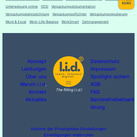
Unterweisung online
VDSI
Verpackungsdokumentation
Verpackungskennzeichnung
Verpackungspflichten
Verpackungsregulierung
Word & Excel
Work-Life-Balance
WorkSmart
Zeitmanagement
Konzept
Datenschutz
Leistungen
Impressum
Über uns
Spotlight sichern
Warum l.i.d
.
AGB
The fitting l.i.d.!
Kontakt
FAQ
Aktuelles
Barrierefreiheitserk
lärung
Historie der Privatsphäre-Einstellungen
Einwilligungen widerrufen