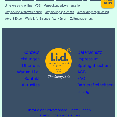
Unterweisung online
VDSI
Verpackungsdokumentation
Verpackungskennzeichnung
Verpackungspflichten
Verpackungsregulierung
Word & Excel
Work-Life-Balance
WorkSmart
Zeitmanagement
Konzept
Datenschutz
Leistungen
Impressum
Über uns
Spotlight sichern
Warum l.i.d
.
AGB
The fitting l.i.d.!
Kontakt
FAQ
Aktuelles
Barrierefreiheitserk
lärung
Historie der Privatsphäre-Einstellungen
Einwilligungen widerrufen