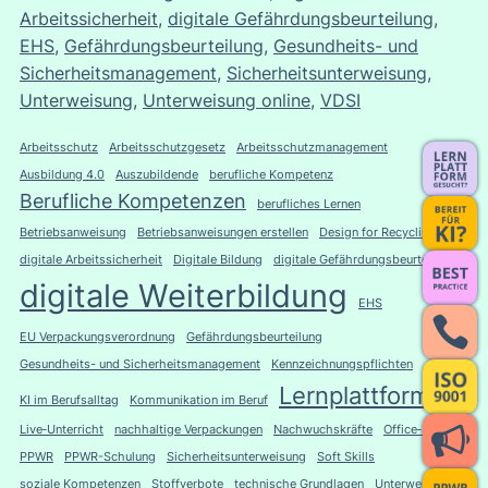
Arbeitssicherheit
, 
digitale Gefährdungsbeurteilung
, 
EHS
, 
Gefährdungsbeurteilung
, 
Gesundheits- und
Sicherheitsmanagement
, 
Sicherheitsunterweisung
, 
Unterweisung
, 
Unterweisung online
, 
VDSI
Arbeitsschutz
Arbeitsschutzgesetz
Arbeitsschutzmanagement
Ausbildung 4.0
Auszubildende
berufliche Kompetenz
Berufliche Kompetenzen
berufliches Lernen
Betriebsanweisung
Betriebsanweisungen erstellen
Design for Recycling
digitale Arbeitssicherheit
Digitale Bildung
digitale Gefährdungsbeurteilung
digitale Weiterbildung
EHS
EU Verpackungsverordnung
Gefährdungsbeurteilung
Gesundheits- und Sicherheitsmanagement
Kennzeichnungspflichten
Lernplattform
KI im Berufsalltag
Kommunikation im Beruf
Live‑Unterricht
nachhaltige Verpackungen
Nachwuchskräfte
Office‑Skills
PPWR
PPWR-Schulung
Sicherheitsunterweisung
Soft Skills
soziale Kompetenzen
Stoffverbote
technische Grundlagen
Unterweisung