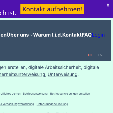
X
Kontakt aufnehmen!
h ist.
gen
Über uns
Warum l.i.d.
Kontakt
FAQ
Login
DE
EN
en erstellen
, 
digitale Arbeitssicherheit
, 
digitale
herheitsunterweisung
, 
Unterweisung
, 
rufliches Lernen
Betriebsanweisung
Betriebsanweisungen erstellen
U Verpackungsverordnung
Gefährdungsbeurteilung