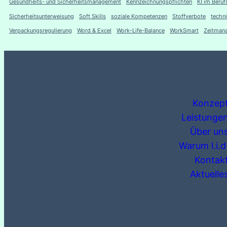
Gesundheits- und Sicherheitsmanagement
Kennzeichnungspflichten
KI im Beruf
Sicherheitsunterweisung
Soft Skills
soziale Kompetenzen
Stoffverbote
techn
Verpackungsregulierung
Word & Excel
Work-Life-Balance
WorkSmart
Zeitman
Konzep
Leistunge
Über un
Warum l.i.d
Kontak
Aktuelle