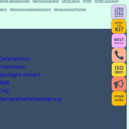
altige Verpackungen
Nachwuchskräfte
Office‑Skills
PPWR
PPWR-Schulung
tion
Verpackungskennzeichnung
Verpackungspflichten
Datenschutz
Impressum
Spotlight sichern
AGB
FAQ
Barrierefreiheitserklärung