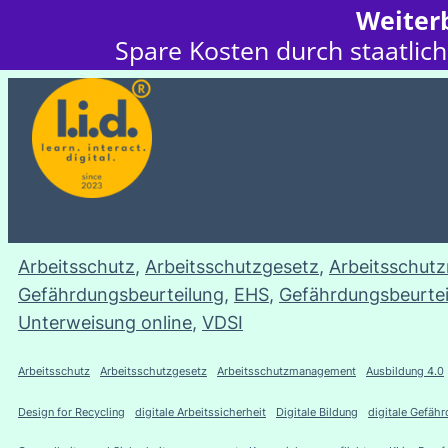
Weiterb
Spare Kosten durch staatlich
Arbeitsschutz
, 
Arbeitsschutzgesetz
, 
Arbeitsschu
Gefährdungsbeurteilung
, 
EHS
, 
Gefährdungsbeurtei
Unterweisung online
, 
VDSI
Arbeitsschutz
Arbeitsschutzgesetz
Arbeitsschutzmanagement
Ausbildung 4.0
Design for Recycling
digitale Arbeitssicherheit
Digitale Bildung
digitale Gefäh