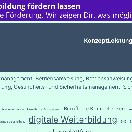
ildung fördern lassen
e Förderung. Wir zeigen Dir, was möglic
Konzept
Leistun
tzmanagement
, 
Betriebsanweisung
, 
Betriebsanweisung
lung
, 
Gesundheits- und Sicherheitsmanagement
, 
Sic
Berufliche Kompetenzen
Auszubildende
berufliche Kompetenz
be
digitale Weiterbildung
rdungsbeurteilung
EHS
E
Lernplattform