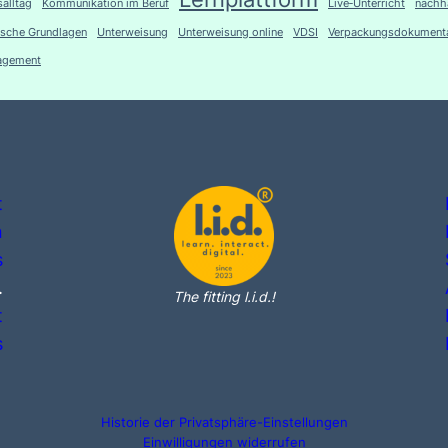
salltag
Kommunikation im Beruf
Live‑Unterricht
nachh
ische Grundlagen
Unterweisung
Unterweisung online
VDSI
Verpackungsdokumenta
agement
t
n
s
.
The fitting l.i.d.!
t
s
Historie der Privatsphäre-Einstellungen
Einwilligungen widerrufen