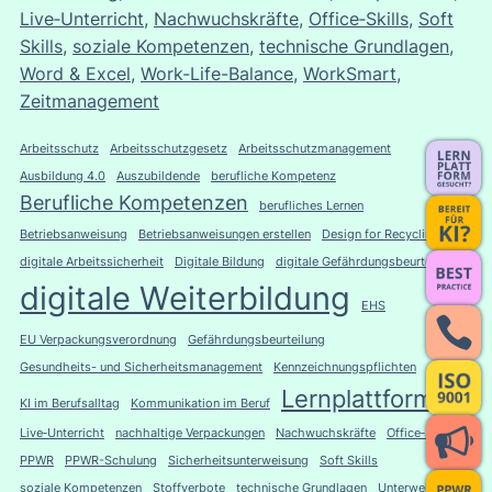
Live‑Unterricht
, 
Nachwuchskräfte
, 
Office‑Skills
, 
Soft
Skills
, 
soziale Kompetenzen
, 
technische Grundlagen
, 
Word & Excel
, 
Work-Life-Balance
, 
WorkSmart
, 
Zeitmanagement
Arbeitsschutz
Arbeitsschutzgesetz
Arbeitsschutzmanagement
Ausbildung 4.0
Auszubildende
berufliche Kompetenz
Berufliche Kompetenzen
berufliches Lernen
Betriebsanweisung
Betriebsanweisungen erstellen
Design for Recycling
digitale Arbeitssicherheit
Digitale Bildung
digitale Gefährdungsbeurteilung
digitale Weiterbildung
EHS
EU Verpackungsverordnung
Gefährdungsbeurteilung
Gesundheits- und Sicherheitsmanagement
Kennzeichnungspflichten
Lernplattform
KI im Berufsalltag
Kommunikation im Beruf
Live‑Unterricht
nachhaltige Verpackungen
Nachwuchskräfte
Office‑Skills
PPWR
PPWR-Schulung
Sicherheitsunterweisung
Soft Skills
soziale Kompetenzen
Stoffverbote
technische Grundlagen
Unterweisung