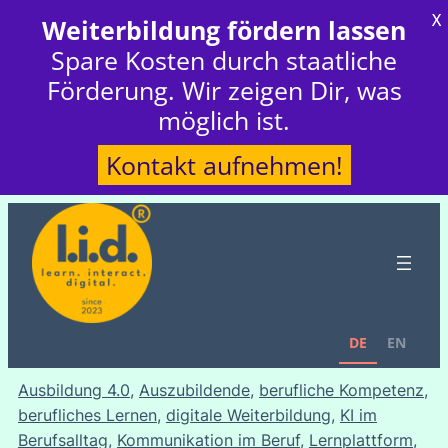
X
Weiterbildung fördern lassen
Spare Kosten durch staatliche
Förderung. Wir zeigen Dir, was
möglich ist.
Kontakt aufnehmen!
DE
EN
Ausbildung 4.0
, 
Auszubildende
, 
berufliche Kompetenz
, 
berufliches Lernen
, 
digitale Weiterbildung
, 
KI im
Berufsalltag
, 
Kommunikation im Beruf
, 
Lernplattform
, 