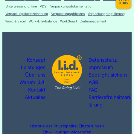
Unterweisung online
VDSI
Verpackungsdokumentation
Verpackungskennzeichnung
Verpackungspflichten
Verpackungsregulierung
Word & Excel
Work-Life-Balance
WorkSmart
Zeitmanagement
Konzept
Datenschutz
Leistungen
Impressum
Über uns
Spotlight sichern
Warum l.i.d
.
AGB
The fitting l.i.d.!
Kontakt
FAQ
Aktuelles
Barrierefreiheitserk
lärung
Historie der Privatsphäre-Einstellungen
Einwilligungen widerrufen