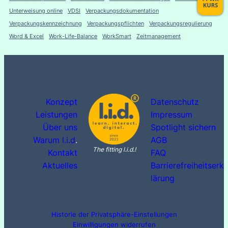
Unterweisung online
VDSI
Verpackungsdokumentation
Verpackungskennzeichnung
Verpackungspflichten
Verpackungsregulierung
Word & Excel
Work-Life-Balance
WorkSmart
Zeitmanagement
Konzept
Datenschutz
Leistungen
Impressum
Über uns
Spotlight sichern
Warum l.i.d
.
AGB
The fitting l.i.d.!
Kontakt
FAQ
Aktuelles
Barrierefreiheitserk
lärung
Historie der Privatsphäre-Einstellungen
Einwilligungen widerrufen