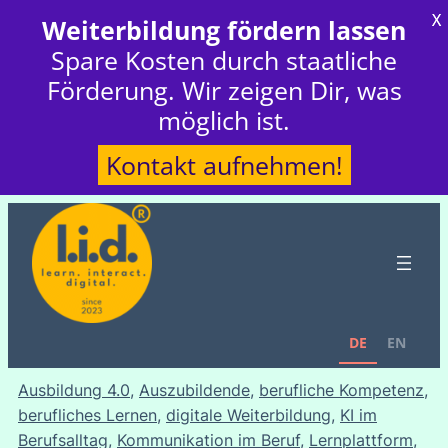
X
Weiterbildung fördern lassen
Spare Kosten durch staatliche
Förderung. Wir zeigen Dir, was
möglich ist.
Kontakt aufnehmen!
DE
EN
Ausbildung 4.0
, 
Auszubildende
, 
berufliche Kompetenz
, 
berufliches Lernen
, 
digitale Weiterbildung
, 
KI im
Berufsalltag
, 
Kommunikation im Beruf
, 
Lernplattform
, 