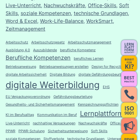
Live‑Unterricht
, 
Nachwuchskräfte
, 
Office‑Skills
, 
Soft
Skills
, 
soziale Kompetenzen
, 
technische Grundlagen
, 
Word & Excel
, 
Work-Life-Balance
, 
WorkSmart
, 
Zeitmanagement
Arbeitsschutz
Arbeitsschutzgesetz
Arbeitsschutzmanagement
Ausbildung 4.0
Auszubildende
berufliche Kompetenz
Berufliche Kompetenzen
berufliches Lernen
Betriebsanweisung
Betriebsanweisungen erstellen
Design for Recycling
digitale Arbeitssicherheit
Digitale Bildung
digitale Gefährdungsbeurteilung
digitale Weiterbildung
EHS
EU Verpackungsverordnung
Gefährdungsbeurteilung
Gesundheits- und Sicherheitsmanagement
Kennzeichnungspflichten
Lernplattform
KI im Berufsalltag
Kommunikation im Beruf
Live‑Unterricht
nachhaltige Verpackungen
Nachwuchskräfte
Office‑Skills
PPWR
PPWR-Schulung
Sicherheitsunterweisung
Soft Skills
soziale Kompetenzen
Stoffverbote
technische Grundlagen
Unterweisung