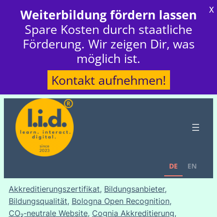
X
Weiterbildung fördern lassen
Spare Kosten durch staatliche
Förderung. Wir zeigen Dir, was
möglich ist.
Kontakt aufnehmen!
DE
EN
Akkreditierungszertifikat
, 
Bildungsanbieter
, 
Bildungsqualität
, 
Bologna Open Recognition
, 
CO₂‑neutrale Website
, 
Cognia Akkreditierung
, 