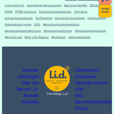
Live‑Unterricht
nachhaltige Verpackungen
Nachwuchskräfte
Office‑Skills
PPWR
PPWR-Schulung
Sicherheitsunterweisung
Soft Skills
soziale Kompetenzen
Stoffverbote
technische Grundlagen
Unterweisung
Unterweisung online
VDSI
Verpackungsdokumentation
Verpackungskennzeichnung
Verpackungspflichten
Verpackungsregulierung
Word & Excel
Work-Life-Balance
WorkSmart
Zeitmanagement
Konzept
Datenschutz
Leistungen
Impressum
Über uns
Spotlight sichern
Warum l.i.d
.
AGB
The fitting l.i.d.!
Kontakt
FAQ
Aktuelles
Barrierefreiheitserk
lärung