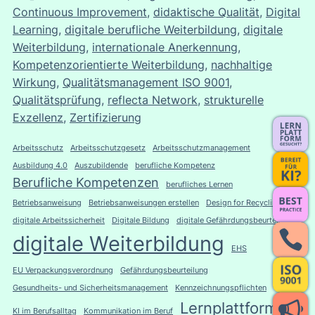
Continuous Improvement
, 
didaktische Qualität
, 
Digital
Learning
, 
digitale berufliche Weiterbildung
, 
digitale
Weiterbildung
, 
internationale Anerkennung
, 
Kompetenzorientierte Weiterbildung
, 
nachhaltige
Wirkung
, 
Qualitätsmanagement ISO 9001
, 
Qualitätsprüfung
, 
reflecta Network
, 
strukturelle
Exzellenz
, 
Zertifizierung
Arbeitsschutz
Arbeitsschutzgesetz
Arbeitsschutzmanagement
Ausbildung 4.0
Auszubildende
berufliche Kompetenz
Berufliche Kompetenzen
berufliches Lernen
Betriebsanweisung
Betriebsanweisungen erstellen
Design for Recycling
digitale Arbeitssicherheit
Digitale Bildung
digitale Gefährdungsbeurteilung
digitale Weiterbildung
EHS
EU Verpackungsverordnung
Gefährdungsbeurteilung
Gesundheits- und Sicherheitsmanagement
Kennzeichnungspflichten
Lernplattform
KI im Berufsalltag
Kommunikation im Beruf