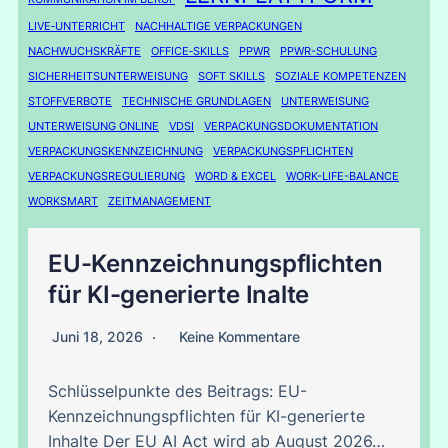
LIVE‑UNTERRICHT
NACHHALTIGE VERPACKUNGEN
NACHWUCHSKRÄFTE
OFFICE‑SKILLS
PPWR
PPWR-SCHULUNG
SICHERHEITSUNTERWEISUNG
SOFT SKILLS
SOZIALE KOMPETENZEN
STOFFVERBOTE
TECHNISCHE GRUNDLAGEN
UNTERWEISUNG
UNTERWEISUNG ONLINE
VDSI
VERPACKUNGSDOKUMENTATION
VERPACKUNGSKENNZEICHNUNG
VERPACKUNGSPFLICHTEN
VERPACKUNGSREGULIERUNG
WORD & EXCEL
WORK-LIFE-BALANCE
WORKSMART
ZEITMANAGEMENT
EU-Kennzeichnungspflichten
für KI-generierte Inalte
Juni 18, 2026
Keine Kommentare
Schlüsselpunkte des Beitrags: EU-
Kennzeichnungspflichten für KI-generierte
Inhalte Der EU AI Act wird ab August 2026…