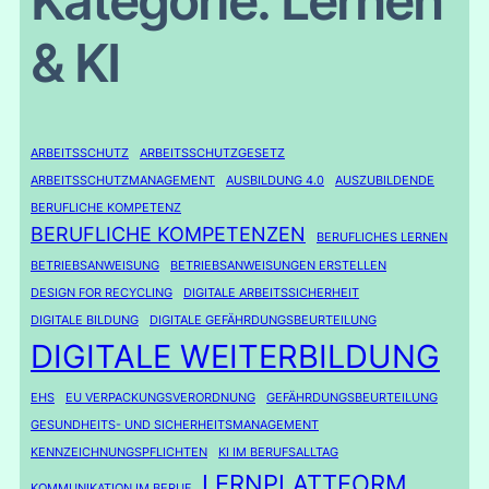
Kategorie:
Lernen
& KI
ARBEITSSCHUTZ
ARBEITSSCHUTZGESETZ
ARBEITSSCHUTZMANAGEMENT
AUSBILDUNG 4.0
AUSZUBILDENDE
BERUFLICHE KOMPETENZ
BERUFLICHE KOMPETENZEN
BERUFLICHES LERNEN
BETRIEBSANWEISUNG
BETRIEBSANWEISUNGEN ERSTELLEN
DESIGN FOR RECYCLING
DIGITALE ARBEITSSICHERHEIT
DIGITALE BILDUNG
DIGITALE GEFÄHRDUNGSBEURTEILUNG
DIGITALE WEITERBILDUNG
EHS
EU VERPACKUNGSVERORDNUNG
GEFÄHRDUNGSBEURTEILUNG
GESUNDHEITS- UND SICHERHEITSMANAGEMENT
KENNZEICHNUNGSPFLICHTEN
KI IM BERUFSALLTAG
LERNPLATTFORM
KOMMUNIKATION IM BERUF