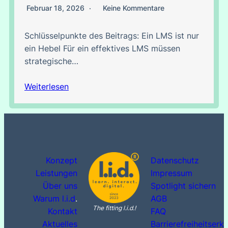
Februar 18, 2026
Keine Kommentare
Schlüsselpunkte des Beitrags: Ein LMS ist nur
ein Hebel Für ein effektives LMS müssen
strategische…
Weiterlesen
Konzept
Datenschutz
Leistungen
Impressum
Über uns
Spotlight sichern
Warum l.i.d
.
AGB
The fitting l.i.d.!
Kontakt
FAQ
Aktuelles
Barrierefreiheitserk