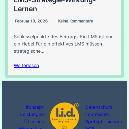
Lernen
Februar 18, 2026
Keine Kommentare
Schlüsselpunkte des Beitrags: Ein LMS ist nur
ein Hebel Für ein effektives LMS müssen
strategische…
Weiterlesen
Konzept
Datenschutz
Leistungen
Impressum
Über uns
Spotlight sichern
Warum l.i.d
.
AGB