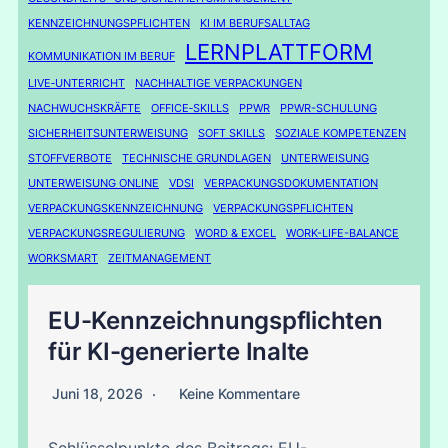
KENNZEICHNUNGSPFLICHTEN
KI IM BERUFSALLTAG
LERNPLATTFORM
KOMMUNIKATION IM BERUF
LIVE‑UNTERRICHT
NACHHALTIGE VERPACKUNGEN
NACHWUCHSKRÄFTE
OFFICE‑SKILLS
PPWR
PPWR-SCHULUNG
SICHERHEITSUNTERWEISUNG
SOFT SKILLS
SOZIALE KOMPETENZEN
STOFFVERBOTE
TECHNISCHE GRUNDLAGEN
UNTERWEISUNG
UNTERWEISUNG ONLINE
VDSI
VERPACKUNGSDOKUMENTATION
VERPACKUNGSKENNZEICHNUNG
VERPACKUNGSPFLICHTEN
VERPACKUNGSREGULIERUNG
WORD & EXCEL
WORK-LIFE-BALANCE
WORKSMART
ZEITMANAGEMENT
EU-Kennzeichnungspflichten
für KI-generierte Inalte
Juni 18, 2026
Keine Kommentare