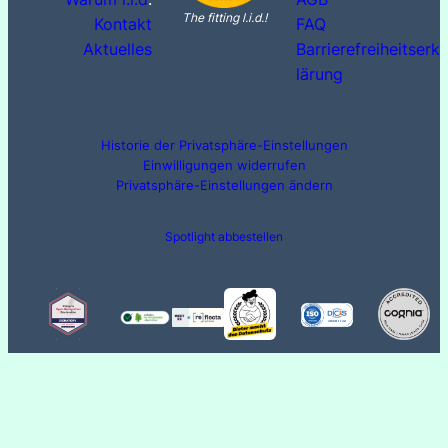
The fitting l.i.d.!
Kontakt
FAQ
Aktuelles
Barrierefreiheitserk
lärung
Historie der Privatsphäre-Einstellungen
Einwilligungen widerrufen
Privatsphäre-Einstellungen ändern
Spotlight abbestellen
Digitale Weiterbildung für Unternehmen
© 2023 ·
· All rights reserved