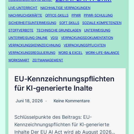
LIVE‑UNTERRICHT
NACHHALTIGE VERPACKUNGEN
NACHWUCHSKRÄFTE
OFFICE‑SKILLS
PPWR
PPWR-SCHULUNG
SICHERHEITSUNTERWEISUNG
SOFT SKILLS
SOZIALE KOMPETENZEN
STOFFVERBOTE
TECHNISCHE GRUNDLAGEN
UNTERWEISUNG
UNTERWEISUNG ONLINE
VDSI
VERPACKUNGSDOKUMENTATION
VERPACKUNGSKENNZEICHNUNG
VERPACKUNGSPFLICHTEN
VERPACKUNGSREGULIERUNG
WORD & EXCEL
WORK-LIFE-BALANCE
WORKSMART
ZEITMANAGEMENT
EU-Kennzeichnungspflichten
für KI-generierte Inalte
Juni 18, 2026
Keine Kommentare
Schlüsselpunkte des Beitrags: EU-
Kennzeichnungspflichten für KI-generierte
Inhalte Der EU AI Act wird ab August 2026…