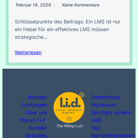
Februar 18, 2026
Keine Kommentare
Schlüsselpunkte des Beitrags: Ein LMS ist nur
ein Hebel Für ein effektives LMS müssen
strategische…
Weiterlesen
Konzept
Datenschutz
Leistungen
Impressum
Über uns
Spotlight sichern
Warum l.i.d
.
AGB
The fitting l.i.d.!
Kontakt
FAQ
Aktuelles
Barrierefreiheitserk