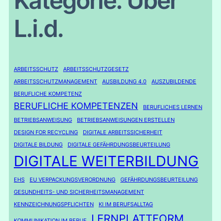
Kategorie:
Über
L.i.d.
ARBEITSSCHUTZ
ARBEITSSCHUTZGESETZ
ARBEITSSCHUTZMANAGEMENT
AUSBILDUNG 4.0
AUSZUBILDENDE
BERUFLICHE KOMPETENZ
BERUFLICHE KOMPETENZEN
BERUFLICHES LERNEN
BETRIEBSANWEISUNG
BETRIEBSANWEISUNGEN ERSTELLEN
DESIGN FOR RECYCLING
DIGITALE ARBEITSSICHERHEIT
DIGITALE BILDUNG
DIGITALE GEFÄHRDUNGSBEURTEILUNG
DIGITALE WEITERBILDUNG
EHS
EU VERPACKUNGSVERORDNUNG
GEFÄHRDUNGSBEURTEILUNG
GESUNDHEITS- UND SICHERHEITSMANAGEMENT
KENNZEICHNUNGSPFLICHTEN
KI IM BERUFSALLTAG
LERNPLATTFORM
KOMMUNIKATION IM BERUF